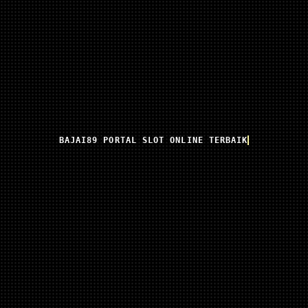
BAJAI89 PORTAL SLOT ONLINE TERBAIK